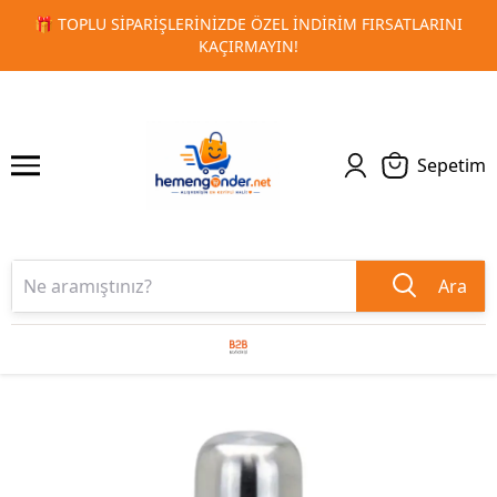
RSATLARINI
🚀 KURUMSAL PROMOSYON VE MATBAA ÜRÜNLE
1
2
TESLIMAT!
Sepetim
Ara