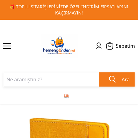
LARINI
🚀 KURUMSAL PROMOSYON VE MATBAA ÜRÜNLERIND
1
2
TESLIMAT!
Sepetim
Ara