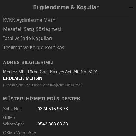
Bilgilendirme & Koşullar
KVKK Aydınlatma Metni
Mesafeli Satış Sözleşmesi
İptal ve İade Koşulları
Teslimat ve Kargo Politikası
ADRES BILGILERIMIZ
Merkez Mh. Türbe Cad. Kalaycı Apt. Altı No: 52/A
ERDEMLİ / MERSİN
(Erdemli Şehit Hacı Ömer Serin İlköğretim Okulu Yanı)
MÜŞTERI HIZMETLERI & DESTEK
Sabit Hat:
0324 515 96 73
GSM /
WhatsApp:
0542 303 03 33
GSM / WhatsApp