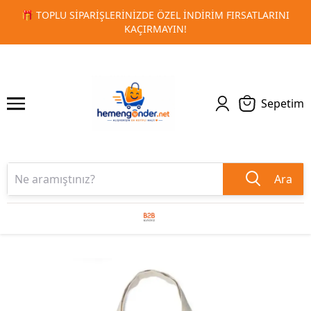
LARINI
🚀 KURUMSAL PROMOSYON VE MATBAA ÜRÜNLERIND
1
2
TESLIMAT!
Sepetim
Ara