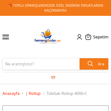
LARINI
🚀 KURUMSAL PROMOSYON VE MATBAA ÜRÜNLERIND
1
2
TESLIMAT!
Sepetim
Ara
Anasayfa
| Rollup
Tübitak Rollup 4006-C