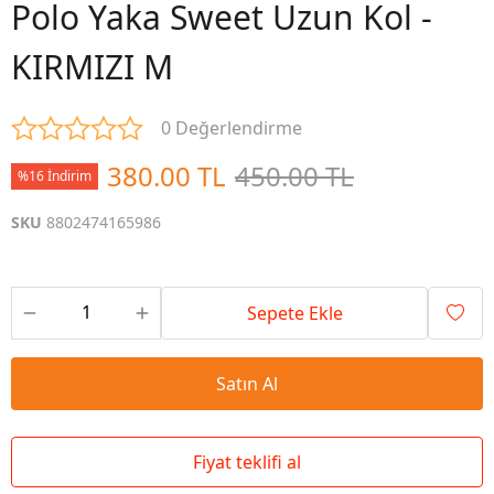
Polo Yaka Sweet Uzun Kol -
KIRMIZI M
0 Değerlendirme
380.00 TL
450.00 TL
%16 İndirim
SKU
8802474165986
Sepete Ekle
Satın Al
Fiyat teklifi al