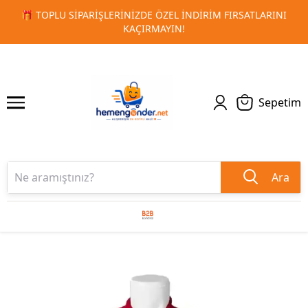
ARINI
🚀 KURUMSAL PROMOSYON VE MATBAA ÜRÜNLERINDE
1
2
TESLIMAT!
Sepetim
Ara