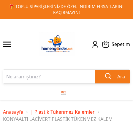
 FIRSATLARINI
🚀 KURUMSAL PROMOSYON VE MATBAA ÜRÜN
1
2
TESLIMAT!
Sepetim
Ara
Anasayfa
| Plastik Tükenmez Kalemler
KONYAALTI LACİVERT PLASTİK TÜKENMEZ KALEM