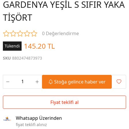
GARDENYA YEŞİL S SIFIR YAKA
TİŞÖRT
0 Değerlendirme
145.20 TL
Tükendi
SKU
8802474873973
Stoğa gelince haber ver
Fiyat teklifi al
Whatsapp Üzerinden
fiyat teklifi alınız