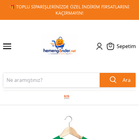
RSATLARINI
🚀 KURUMSAL PROMOSYON VE MATBAA ÜRÜNLE
1
2
TESLIMAT!
Sepetim
Ara