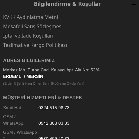
Bilgilendirme & Koşullar
KVKK Aydınlatma Metni
Mesafeli Satış Sözleşmesi
İptal ve İade Koşulları
Teslimat ve Kargo Politikası
ADRES BILGILERIMIZ
Merkez Mh. Türbe Cad. Kalaycı Apt. Altı No: 52/A
ERDEMLİ / MERSİN
(Erdemli Şehit Hacı Ömer Serin İlköğretim Okulu Yanı)
MÜŞTERI HIZMETLERI & DESTEK
Sabit Hat:
0324 515 96 73
GSM /
WhatsApp:
0542 303 03 33
GSM / WhatsApp
2:
0530 499 40 33