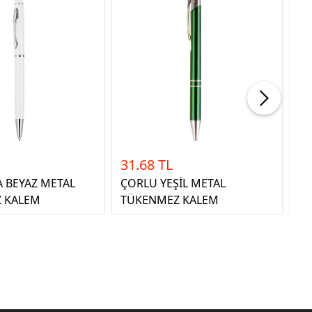
31.68 TL
1
A BEYAZ METAL
ÇORLU YEŞİL METAL
Ç
 KALEM
TÜKENMEZ KALEM
T