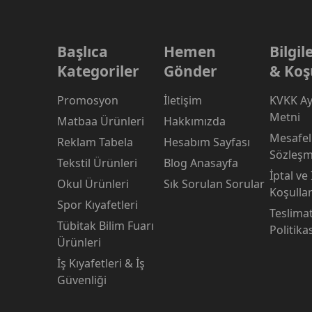
Başlıca
Hemen
Bilgi
Kategoriler
Gönder
& Koş
Promosyon
İletişim
KVKK Ay
Metni
Matbaa Ürünleri
Hakkımızda
Mesafeli
Reklam Tabela
Hesabım Sayfası
Sözleşm
Tekstil Ürünleri
Blog Anasayfa
İptal ve
Okul Ürünleri
Sık Sorulan Sorular
Koşullar
Spor Kıyafetleri
Teslima
Tübitak Bilim Fuarı
Politika
Ürünleri
İş Kıyafetleri & İş
Güvenliği