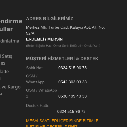
ADRES BILGILERIMIZ
lendirme
ullar
Merkez Mh. Türbe Cad. Kalaycı Apt. Altı No:
52/A
ERDEMLİ / MERSİN
dınlatma
(Erdemli Şehit Hacı Ömer Serin İlköğretim Okulu Yanı)
 Satış
MÜŞTERI HIZMETLERI & DESTEK
esi
Sabit Hat:
0324 515 96 73
 İade
GSM /
ı
WhatsApp:
0542 303 03 33
t ve Kargo
GSM / WhatsApp
sı
2:
0530 499 40 33
Destek Hattı:
0324 515 96 73
MESAİ SAATLERİ İÇERİSİNDE BİZİMLE
İLETİŞİME GEÇEBİLİRSİNİZ.