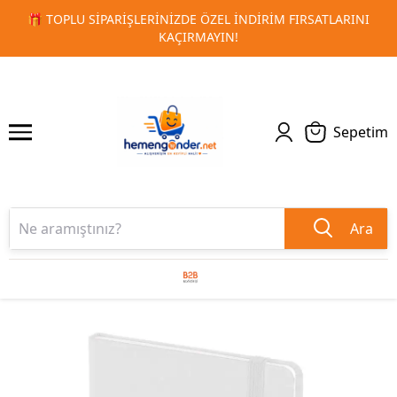
ATLARINI
🚀 KURUMSAL PROMOSYON VE MATBAA ÜRÜNLERI
1
2
TESLIMAT!
Sepetim
Ara