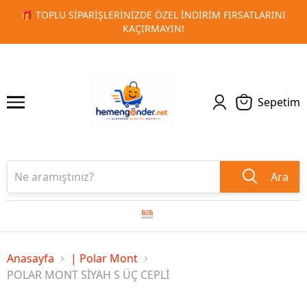
ATLARINI
🚀 KURUMSAL PROMOSYON VE MATBAA ÜRÜNLERI
1
2
TESLIMAT!
Sepetim
Ara
Anasayfa
| Polar Mont
POLAR MONT SİYAH S ÜÇ CEPLİ