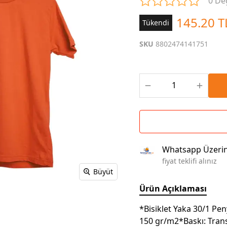
0 De
Çoklu Şarj Kabloları
Sunum Panosu
Kahve Setleri
145.20 T
Tükendi
Kablosuz Şarj
Branda | Afiş | Poster
Powerbank Defter
Baskılı Masa Örtüsü
SKU
8802474141751
Wireless Masa Lambası
Whatsapp Üzeri
fiyat teklifi alınız
Büyüt
Ürün Açıklaması
*Bisiklet Yaka 30/1 P
150 gr/m2*Baskı: Trans