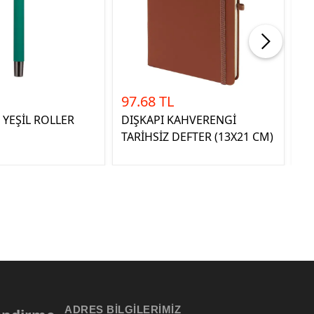
97.68 TL
3
YEŞİL ROLLER
DIŞKAPI KAHVERENGİ
AT
TARİHSİZ DEFTER (13X21 CM)
SE
ADRES BILGILERIMIZ