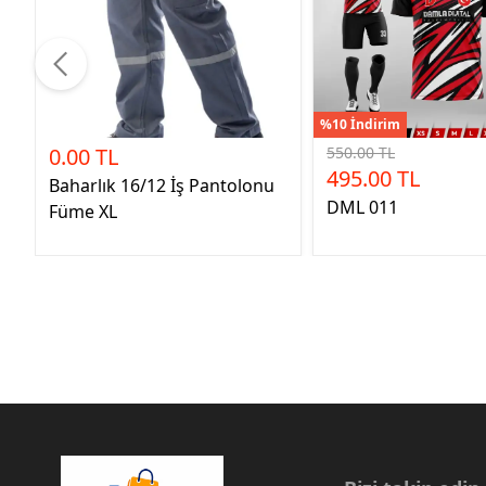
%10 İndirim
0.00 TL
550.00 TL
495.00 TL
Baharlık 16/12 İş Pantolonu
DML 011
Füme XL