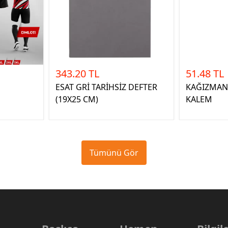
343.20 TL
51.48 TL
ESAT GRİ TARİHSİZ DEFTER
KAĞIZMAN 
(19X25 CM)
KALEM
Tümünü Gör