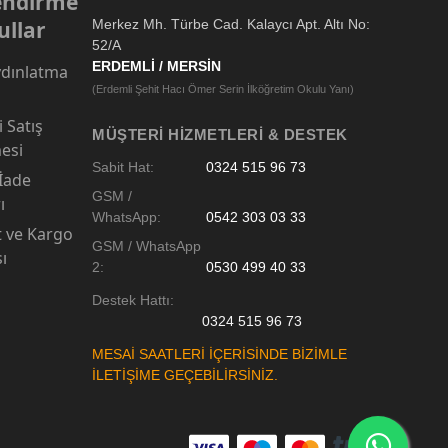
lendirme
ullar
Merkez Mh. Türbe Cad. Kalaycı Apt. Altı No:
52/A
ERDEMLİ / MERSİN
dınlatma
(Erdemli Şehit Hacı Ömer Serin İlköğretim Okulu Yanı)
 Satış
MÜŞTERI HIZMETLERI & DESTEK
esi
Sabit Hat:
0324 515 96 73
 İade
GSM /
ı
WhatsApp:
0542 303 03 33
t ve Kargo
GSM / WhatsApp
sı
2:
0530 499 40 33
Destek Hattı:
0324 515 96 73
MESAİ SAATLERİ İÇERİSİNDE BİZİMLE
İLETİŞİME GEÇEBİLİRSİNİZ.