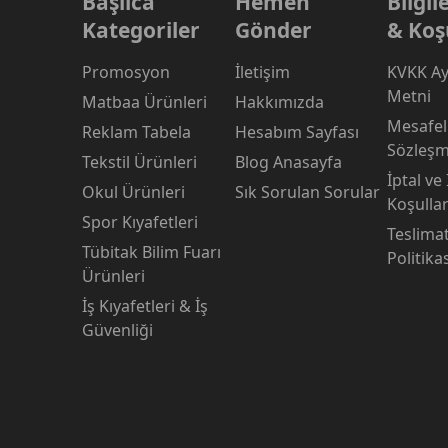
Başlıca
Hemen
Bilgi
Kategoriler
Gönder
& Koş
Promosyon
İletişim
KVKK Ay
Metni
Matbaa Ürünleri
Hakkımızda
Mesafeli
Reklam Tabela
Hesabım Sayfası
Sözleşm
Tekstil Ürünleri
Blog Anasayfa
İptal ve
Okul Ürünleri
Sık Sorulan Sorular
Koşullar
Spor Kıyafetleri
Teslima
Tübitak Bilim Fuarı
Politika
Ürünleri
İş Kıyafetleri & İş
Güvenliği