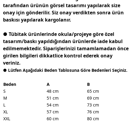
tarafından ürünün görsel tasarımı yapılarak size
onay için gönderilir. Siz onay verdikten sonra ürün
baskısı yapılarak kargolanır.
● Tübitak ürünlerinde okula/projeye göre özel
tasarım/baskı yapıldığından ürünlerde iade kabul
edilmemektedir. Siparişlerinizi tamamlamadan önce
girilen bilgileri dikkatlice kontrol ederek onay
veriniz.
● Lütfen Aşağıdaki Beden Tablosuna Göre Bedenleri Seçiniz.
Beden
A
B
S
48 cm
65 cm
M
51 cm
69 cm
L
54 cm
73 cm
XL
57 cm
76 cm
XXL
60 cm
80 cm