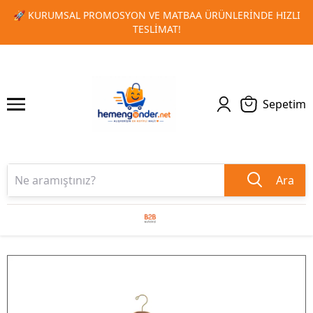
IZLI
🎁 TOPLU SIPARIŞLERINIZDE ÖZEL İNDIRIM FIRSATLAR
1
2
KAÇIRMAYIN!
Sepetim
Ara