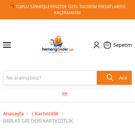
RSATLARINI
🚀 KURUMSAL PROMOSYON VE MATBAA ÜRÜNLE
1
2
TESLIMAT!
Sepetim
Ara
Anasayfa
| Kartvizitlik
BARLAS GRİ DERİ KARTVİZİTLİK