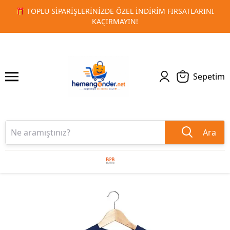
 FIRSATLARINI
🚀 KURUMSAL PROMOSYON VE MATBAA ÜRÜN
1
2
TESLIMAT!
Sepetim
Ara