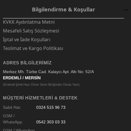
Bilgilendirme & Koşullar
KVKK Aydınlatma Metni
Mesafeli Satış Sözleşmesi
İptal ve İade Koşulları
Teslimat ve Kargo Politikası
ADRES BILGILERIMIZ
Merkez Mh. Türbe Cad. Kalaycı Apt. Altı No: 52/A
ERDEMLİ / MERSİN
(Erdemli Şehit Hacı Ömer Serin İlköğretim Okulu Yanı)
MÜŞTERI HIZMETLERI & DESTEK
Sabit Hat:
0324 515 96 73
GSM /
WhatsApp:
0542 303 03 33
GSM / WhatsApp