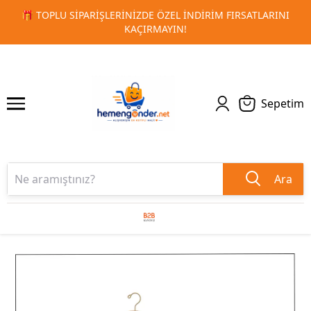
ARINI
🚀 KURUMSAL PROMOSYON VE MATBAA ÜRÜNLERINDE
1
2
TESLIMAT!
Sepetim
Ara