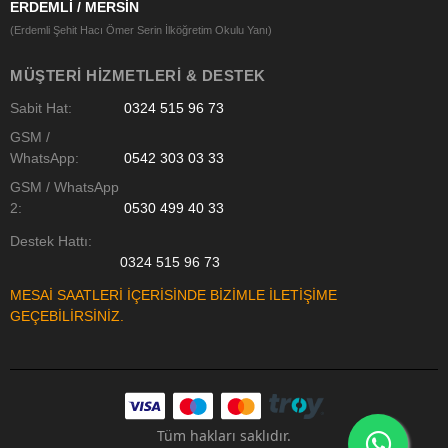
ERDEMLİ / MERSİN
(Erdemli Şehit Hacı Ömer Serin İlköğretim Okulu Yanı)
MÜŞTERI HIZMETLERI & DESTEK
Sabit Hat:
0324 515 96 73
GSM /
WhatsApp:
0542 303 03 33
GSM / WhatsApp
2:
0530 499 40 33
Destek Hattı:
0324 515 96 73
MESAİ SAATLERİ İÇERİSİNDE BİZİMLE İLETİŞİME
GEÇEBİLİRSİNİZ.
Tüm hakları saklıdır.