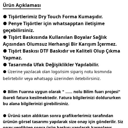
Ürün Açıklaması
● Tişörtlerimiz Dry Touch Forma Kumaşıdır.
● Penye Tişörtler için whatsapptan iletişime
geçebilirsiniz.
● Tişört Baskısında Kullanılan Boyalar Sağlık
Açısından Olumsuz Herhangi Bir Karışım İçermez.
● Tişört Baskısı DTF Baskıdır ve Kaliteli Olup Çıkma
Yapmaz.
● Tasarımda Ufak Değişiklikler Yapılabilir.
● Üzerine yazılacak olan logo/isim sipariş notu kısmında
belirtebilir veya whatsapp üzerinden iletebilirsiniz.
● Bilim Fuarına uygun olarak " ...... nolu Bilim fuarı projesi"
ibareli fatura kesilmektedir. Fatura bilgilerinizi doldururken
bu alana bilgilerinizi girebilirsiniz.
● Ürünü satın aldıktan sonra grafikerlerimiz tarafından
ürünün görsel tasarımı yapılarak size onay için gönderilir. Siz
onay verdikten sonra ürün baskısı yapılarak kargolanır.