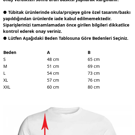
● Tübitak ürünlerinde okula/projeye göre özel tasarım/baskı
yapıldığından ürünlerde iade kabul edilmemektedir.
Siparişlerinizi tamamlamadan önce girilen bilgileri dikkatlice
kontrol ederek onay veriniz.
● Lütfen Aşağıdaki Beden Tablosuna Göre Bedenleri Seçiniz.
Beden
A
B
S
48 cm
65 cm
M
51 cm
69 cm
L
54 cm
73 cm
XL
57 cm
76 cm
XXL
60 cm
80 cm