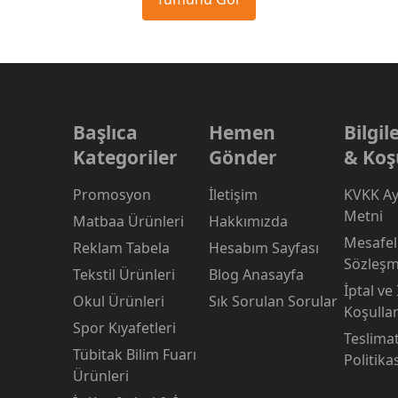
Başlıca
Hemen
Bilgi
Kategoriler
Gönder
& Koş
Promosyon
İletişim
KVKK Ay
Metni
Matbaa Ürünleri
Hakkımızda
Mesafeli
Reklam Tabela
Hesabım Sayfası
Sözleşm
Tekstil Ürünleri
Blog Anasayfa
İptal ve
Okul Ürünleri
Sık Sorulan Sorular
Koşullar
Spor Kıyafetleri
Teslima
Tübitak Bilim Fuarı
Politika
Ürünleri