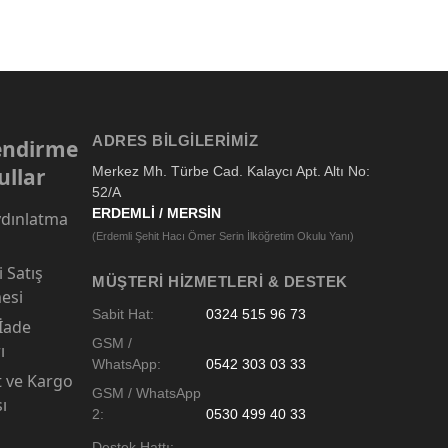
ADRES BILGILERIMIZ
lendirme
ullar
Merkez Mh. Türbe Cad. Kalaycı Apt. Altı No:
52/A
ERDEMLİ / MERSİN
dınlatma
(Erdemli Şehit Hacı Ömer Serin İlköğretim Okulu Yanı)
 Satış
MÜŞTERI HIZMETLERI & DESTEK
esi
Sabit Hat:
0324 515 96 73
 İade
GSM /
ı
WhatsApp:
0542 303 03 33
t ve Kargo
GSM / WhatsApp
sı
2:
0530 499 40 33
Destek Hattı: