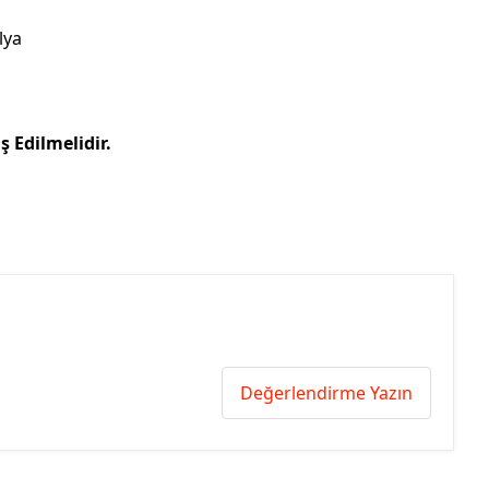
lya
ş Edilmelidir.
Değerlendirme Yazın