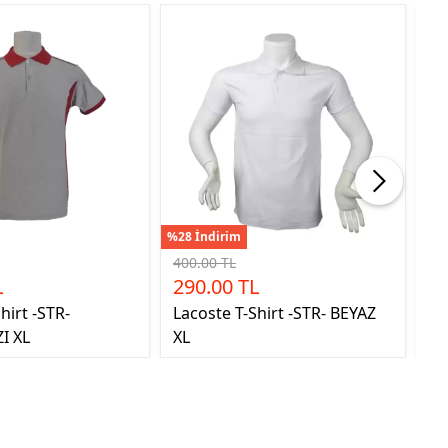
%28 İndirim
%28
400.00 TL
40
L
290.00 TL
2
hirt -STR-
Lacoste T-Shirt -STR- BEYAZ
La
I XL
XL
LA