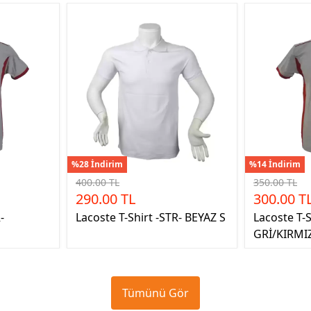
%28 İndirim
%14 İndirim
400.00 TL
350.00 TL
290.00 TL
300.00 T
-
Lacoste T-Shirt -STR- BEYAZ S
Lacoste T-S
GRİ/KIRMIZ
Tümünü Gör