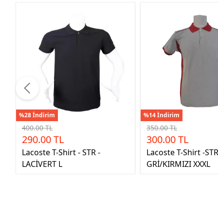
%28 İndirim
%14 İndirim
400.00 TL
350.00 TL
290.00 TL
300.00 TL
Lacoste T-Shirt - STR -
Lacoste T-Shirt -STR
LACİVERT L
GRİ/KIRMIZI XXXL