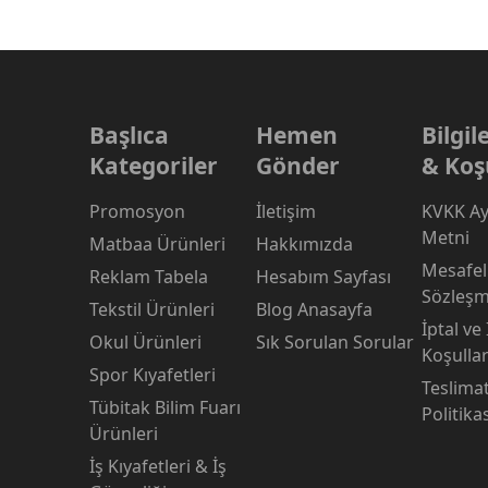
Başlıca
Hemen
Bilgi
Kategoriler
Gönder
& Koş
Promosyon
İletişim
KVKK Ay
Metni
Matbaa Ürünleri
Hakkımızda
Mesafeli
Reklam Tabela
Hesabım Sayfası
Sözleşm
Tekstil Ürünleri
Blog Anasayfa
İptal ve
Okul Ürünleri
Sık Sorulan Sorular
Koşullar
Spor Kıyafetleri
Teslima
Tübitak Bilim Fuarı
Politika
Ürünleri
İş Kıyafetleri & İş