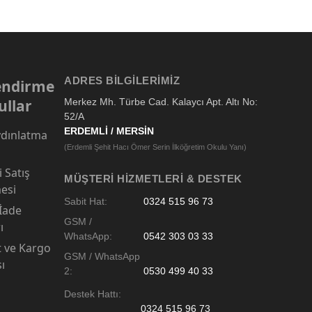
ADRES BILGILERIMIZ
lendirme
ullar
Merkez Mh. Türbe Cad. Kalaycı Apt. Altı No:
52/A
ERDEMLİ / MERSİN
dınlatma
(Erdemli Şehit Hacı Ömer Serin İlköğretim Okulu Yanı)
 Satış
MÜŞTERI HIZMETLERI & DESTEK
esi
Sabit Hat:
0324 515 96 73
 İade
GSM /
ı
WhatsApp:
0542 303 03 33
t ve Kargo
GSM / WhatsApp
sı
2:
0530 499 40 33
Destek Hattı:
0324 515 96 73