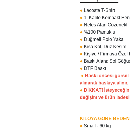
●
Lacoste T-Shirt
●
1. Kalite Kompakt Pe
●
Nefes Alan Gözenekli
●
%100 Pamuklu
●
Düğmeli Polo Yaka
●
Kısa Kol, Düz Kesim
●
Kişiye / Firmaya Özel 
●
Baskı Alanı: Sol Göğüs
●
DTF Baskı
●
Baskı öncesi görsel
alınarak baskıya alınır.
●
DİKKAT! İsteyeceğini
değişim ve ürün iades
KİLOYA GÖRE BEDE
●
Small - 60 kg