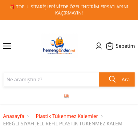
L İNDIRIM FIRSATLARINI
🚀 KURUMSAL PROMOSYON VE MAT
1
2
N!
TESLIMAT
Sepetim
Ara
Anasayfa
| Plastik Tükenmez Kalemler
EREĞLİ SİYAH JELL REFİL PLASTİK TÜKENMEZ KALEM