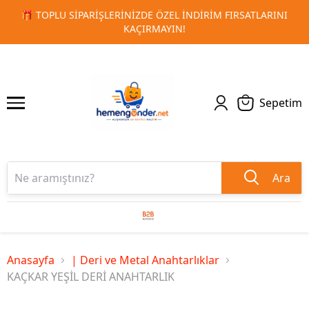
RSATLARINI
🚀 KURUMSAL PROMOSYON VE MATBAA ÜRÜNLE
1
2
TESLIMAT!
Sepetim
Ara
Anasayfa
| Deri ve Metal Anahtarlıklar
KAÇKAR YEŞİL DERİ ANAHTARLIK