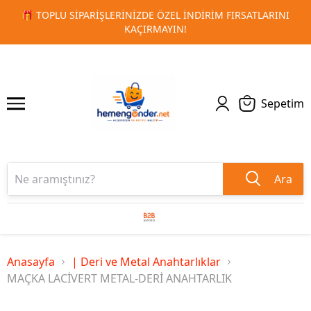
 FIRSATLARINI
🚀 KURUMSAL PROMOSYON VE MATBAA ÜRÜN
1
2
TESLIMAT!
Sepetim
Ara
Anasayfa
| Deri ve Metal Anahtarlıklar
MAÇKA LACİVERT METAL-DERİ ANAHTARLIK