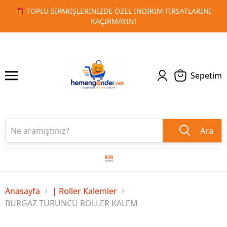
 FIRSATLARINI
🚀 KURUMSAL PROMOSYON VE MATBAA ÜRÜN
1
2
TESLIMAT!
Sepetim
Ara
Anasayfa
| Roller Kalemler
BURGAZ TURUNCU ROLLER KALEM