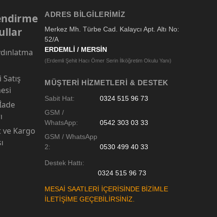
ADRES BILGILERIMIZ
lendirme
ullar
Merkez Mh. Türbe Cad. Kalaycı Apt. Altı No:
52/A
ERDEMLİ / MERSİN
dınlatma
(Erdemli Şehit Hacı Ömer Serin İlköğretim Okulu Yanı)
 Satış
MÜŞTERI HIZMETLERI & DESTEK
esi
Sabit Hat:
0324 515 96 73
 İade
GSM /
ı
WhatsApp:
0542 303 03 33
t ve Kargo
GSM / WhatsApp
sı
2:
0530 499 40 33
Destek Hattı:
0324 515 96 73
MESAİ SAATLERİ İÇERİSİNDE BİZİMLE
İLETİŞİME GEÇEBİLİRSİNİZ.