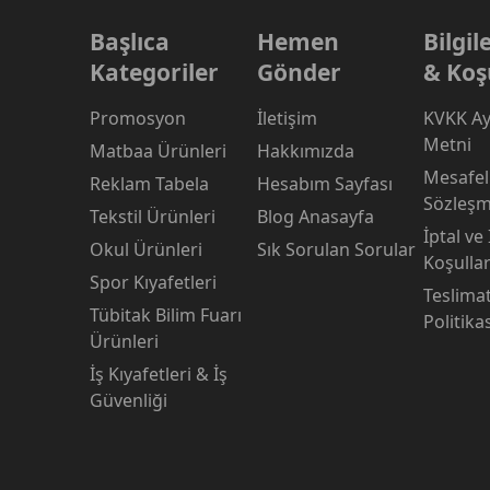
Başlıca
Hemen
Bilgi
Kategoriler
Gönder
& Koş
Promosyon
İletişim
KVKK Ay
Metni
Matbaa Ürünleri
Hakkımızda
Mesafeli
Reklam Tabela
Hesabım Sayfası
Sözleşm
Tekstil Ürünleri
Blog Anasayfa
İptal ve
Okul Ürünleri
Sık Sorulan Sorular
Koşullar
Spor Kıyafetleri
Teslima
Tübitak Bilim Fuarı
Politika
Ürünleri
İş Kıyafetleri & İş
Güvenliği