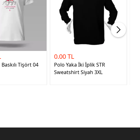
L
0.00 TL
1
Baskılı Tişört 04
Polo Yaka İki İplik STR
GÖ
Sweatshirt Siyah 3XL
KA