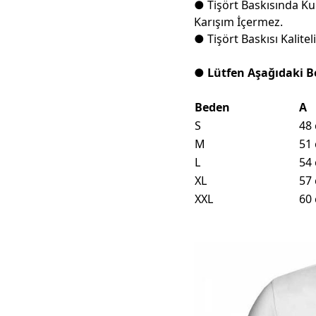
● Tişört Baskısında Ku
Karışım İçermez.
● Tişört Baskısı Kalit
● Lütfen Aşağıdaki B
Beden
A
S
48
M
51
L
54
XL
57
XXL
60