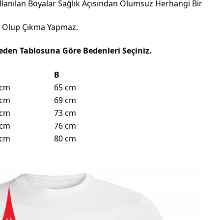
llanılan Boyalar Sağlık Açısından Olumsuz Herhangi Bir
eli Olup Çıkma Yapmaz.
eden Tablosuna Göre Bedenleri Seçiniz.
B
 cm
65 cm
 cm
69 cm
 cm
73 cm
 cm
76 cm
 cm
80 cm