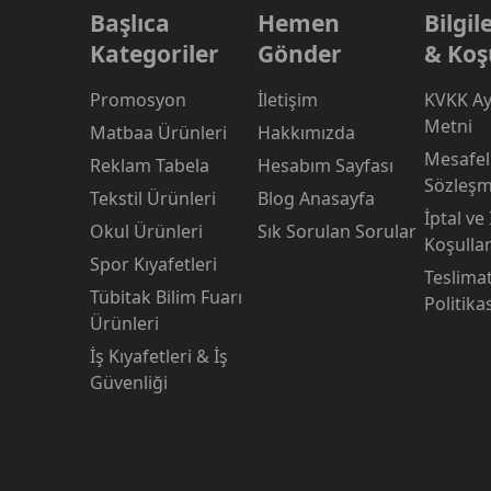
Başlıca
Hemen
Bilgi
Kategoriler
Gönder
& Koş
Promosyon
İletişim
KVKK Ay
Metni
Matbaa Ürünleri
Hakkımızda
Mesafeli
Reklam Tabela
Hesabım Sayfası
Sözleşm
Tekstil Ürünleri
Blog Anasayfa
İptal ve
Okul Ürünleri
Sık Sorulan Sorular
Koşullar
Spor Kıyafetleri
Teslima
Tübitak Bilim Fuarı
Politika
Ürünleri
İş Kıyafetleri & İş
Güvenliği