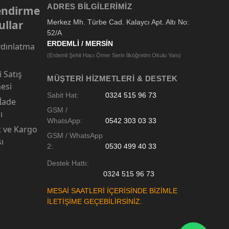
ADRES BILGILERIMIZ
lendirme
ullar
Merkez Mh. Türbe Cad. Kalaycı Apt. Altı No:
52/A
ERDEMLİ / MERSİN
dınlatma
(Erdemli Şehit Hacı Ömer Serin İlköğretim Okulu Yanı)
 Satış
MÜŞTERI HIZMETLERI & DESTEK
esi
Sabit Hat:
0324 515 96 73
 İade
GSM /
ı
WhatsApp:
0542 303 03 33
t ve Kargo
GSM / WhatsApp
sı
2:
0530 499 40 33
Destek Hattı:
0324 515 96 73
MESAİ SAATLERİ İÇERİSİNDE BİZİMLE
İLETİŞİME GEÇEBİLİRSİNİZ.