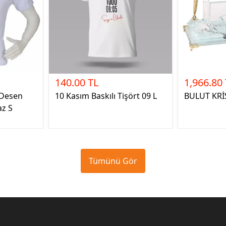
140.00 TL
1,966.80
 Desen
10 Kasım Baskılı Tişört 09 L
BULUT KRİ
az S
Tümünü Gör