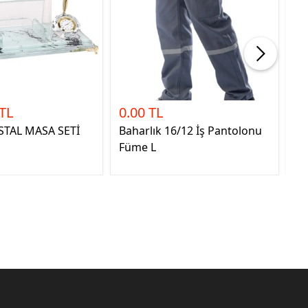
 TL
0.00 TL
50
STAL MASA SETİ
Baharlık 16/12 İş Pantolonu
LA
Füme L
AN