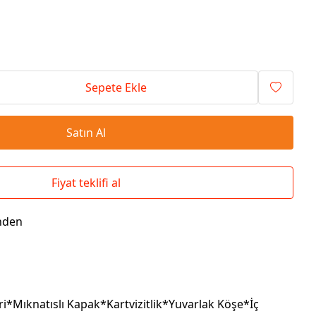
Seyahat Çantaları
El İlanı / Broşürü
Chef Önlükleri
Duvar Saatleri
Bez Çanta
Kaşe
Masa Üstü Setler
Okul Çantaları
Sepete Ekle
Satın Al
Fiyat teklifi al
nden
*Mıknatıslı Kapak*Kartvizitlik*Yuvarlak Köşe*İç