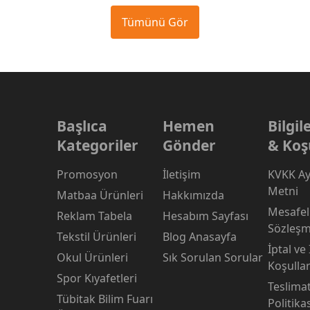
Tümünü Gör
Başlıca
Hemen
Bilgi
Kategoriler
Gönder
& Koş
Promosyon
İletişim
KVKK Ay
Metni
Matbaa Ürünleri
Hakkımızda
Mesafeli
Reklam Tabela
Hesabım Sayfası
Sözleşm
Tekstil Ürünleri
Blog Anasayfa
İptal ve
Okul Ürünleri
Sık Sorulan Sorular
Koşullar
Spor Kıyafetleri
Teslima
Tübitak Bilim Fuarı
Politika