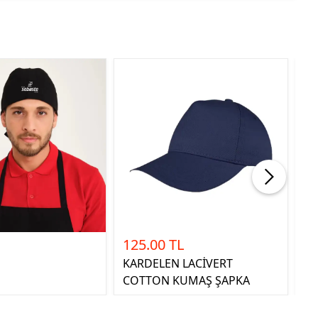
125.00 TL
1
KARDELEN LACİVERT
Mİ
COTTON KUMAŞ ŞAPKA
C