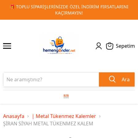
IM FIRSATLARINI
🚀 KURUMSAL PROMOSYON VE MATBAA ÜR
1
2
TESLIMAT!
Sepetim
Ara
Anasayfa
| Metal Tükenmez Kalemler
ŞİRAN SİYAH METAL TÜKENMEZ KALEM