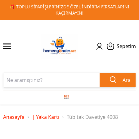
 FIRSATLARINI
🚀 KURUMSAL PROMOSYON VE MATBAA ÜRÜN
1
2
TESLIMAT!
Sepetim
Ara
Anasayfa
| Yaka Kartı
Tübitak Davetiye 4008