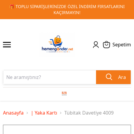
ATLARINI
🚀 KURUMSAL PROMOSYON VE MATBAA ÜRÜNLERI
1
2
TESLIMAT!
Sepetim
Ara
Anasayfa
| Yaka Kartı
Tübitak Davetiye 4009