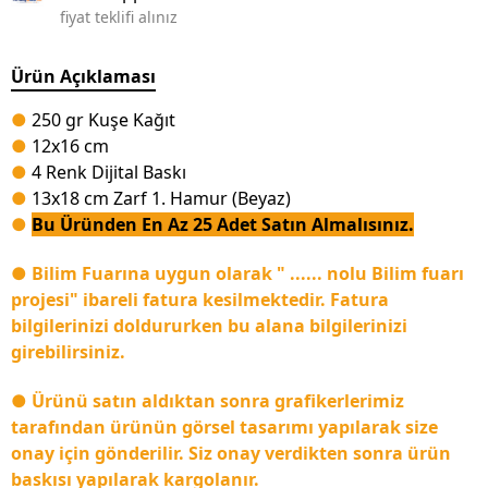
fiyat teklifi alınız
Ürün Açıklaması
●
250 gr Kuşe Kağıt
●
12x16 cm
●
4 Renk Dijital Baskı
●
13x18 cm Zarf 1. Hamur (Beyaz)
●
Bu Üründen En Az 25 Adet Satın Almalısınız.
● Bilim Fuarına uygun olarak " ...... nolu Bilim fuarı
projesi" ibareli fatura kesilmektedir. Fatura
bilgilerinizi doldururken bu alana bilgilerinizi
girebilirsiniz.
● Ürünü satın aldıktan sonra grafikerlerimiz
tarafından ürünün görsel tasarımı yapılarak size
onay için gönderilir. Siz onay verdikten sonra ürün
baskısı yapılarak kargolanır.