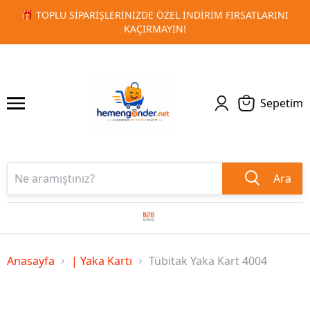
ATLARINI
🚀 KURUMSAL PROMOSYON VE MATBAA ÜRÜNLERI
1
2
TESLIMAT!
Sepetim
Ara
Anasayfa
| Yaka Kartı
Tübitak Yaka Kart 4004