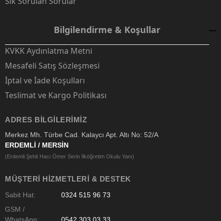
Sık Sorulan Sorular
Bilgilendirme & Koşullar
KVKK Aydınlatma Metni
Mesafeli Satış Sözleşmesi
İptal ve İade Koşulları
Teslimat ve Kargo Politikası
ADRES BILGILERIMIZ
Merkez Mh. Türbe Cad. Kalaycı Apt. Altı No: 52/A
ERDEMLİ / MERSİN
(Erdemli Şehit Hacı Ömer Serin İlköğretim Okulu Yanı)
MÜŞTERI HIZMETLERI & DESTEK
Sabit Hat:
0324 515 96 73
GSM /
WhatsApp:
0542 303 03 33