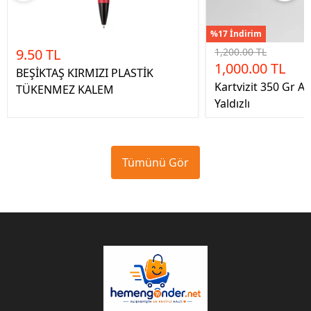
%17 İndirim
9.50 TL
1,200.00 TL
1,000.00 TL
BEŞİKTAŞ KIRMIZI PLASTİK
Kartvizit 350 Gr A. 
TÜKENMEZ KALEM
Yaldızlı
Tümünü Gör