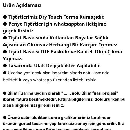
Ürün Açıklaması
● Tişörtlerimiz Dry Touch Forma Kumaşıdır.
● Penye Tişörtler için whatsapptan iletişime
geçebilirsiniz.
● Tişört Baskısında Kullanılan Boyalar Sağlık
Açısından Olumsuz Herhangi Bir Karışım İçermez.
● Tişört Baskısı DTF Baskıdır ve Kaliteli Olup Çıkma
Yapmaz.
● Tasarımda Ufak Değişiklikler Yapılabilir.
● Üzerine yazılacak olan logo/isim sipariş notu kısmında
belirtebilir veya whatsapp üzerinden iletebilirsiniz.
● Bilim Fuarına uygun olarak " ...... nolu Bilim fuarı projesi"
ibareli fatura kesilmektedir. Fatura bilgilerinizi doldururken bu
alana bilgilerinizi girebilirsiniz.
● Ürünü satın aldıktan sonra grafikerlerimiz tarafından
ürünün görsel tasarımı yapılarak size onay için gönderilir. Siz
onay verdikten sonra ürün baskısı yapılarak kargolanır.