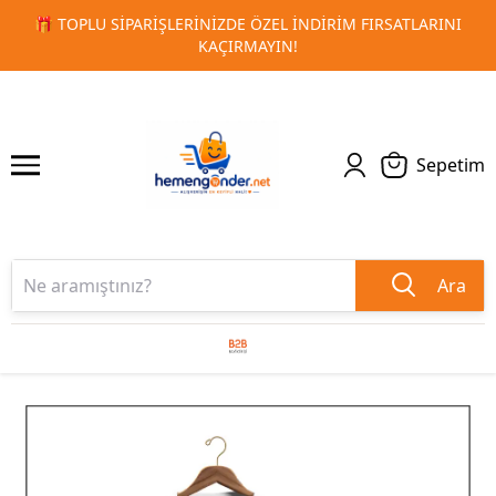
ARINI
🚀 KURUMSAL PROMOSYON VE MATBAA ÜRÜNLERINDE
1
2
TESLIMAT!
Sepetim
Ara