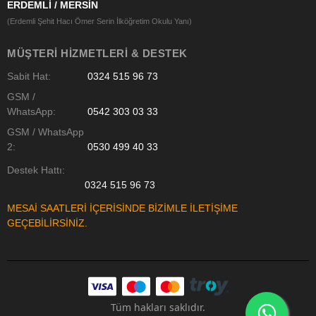
ERDEMLİ / MERSİN
(Erdemli Şehit Hacı Ömer Serin İlköğretim Okulu Yanı)
MÜŞTERI HIZMETLERI & DESTEK
Sabit Hat:
0324 515 96 73
GSM /
WhatsApp:
0542 303 03 33
GSM / WhatsApp
2:
0530 499 40 33
Destek Hattı:
0324 515 96 73
MESAİ SAATLERİ İÇERİSİNDE BİZİMLE İLETİŞİME
GEÇEBİLİRSİNİZ.
Tüm hakları saklıdır.