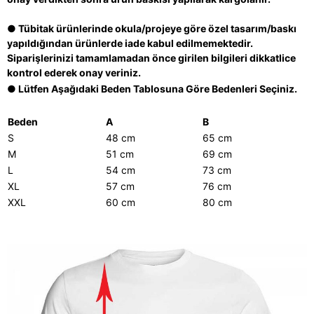
● Tübitak ürünlerinde okula/projeye göre özel tasarım/baskı
yapıldığından ürünlerde iade kabul edilmemektedir.
Siparişlerinizi tamamlamadan önce girilen bilgileri dikkatlice
kontrol ederek onay veriniz.
● Lütfen Aşağıdaki Beden Tablosuna Göre Bedenleri Seçiniz.
Beden
A
B
S
48 cm
65 cm
M
51 cm
69 cm
L
54 cm
73 cm
XL
57 cm
76 cm
XXL
60 cm
80 cm