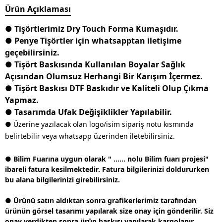
Ürün Açıklaması
● Tişörtlerimiz Dry Touch Forma Kumaşıdır.
● Penye Tişörtler için whatsapptan iletişime
geçebilirsiniz.
● Tişört Baskısında Kullanılan Boyalar Sağlık
Açısından Olumsuz Herhangi Bir Karışım İçermez.
● Tişört Baskısı DTF Baskıdır ve Kaliteli Olup Çıkma
Yapmaz.
● Tasarımda Ufak Değişiklikler Yapılabilir.
● Üzerine yazılacak olan logo/isim sipariş notu kısmında
belirtebilir veya whatsapp üzerinden iletebilirsiniz.
● Bilim Fuarına uygun olarak " ...... nolu Bilim fuarı projesi"
ibareli fatura kesilmektedir. Fatura bilgilerinizi doldururken
bu alana bilgilerinizi girebilirsiniz.
● Ürünü satın aldıktan sonra grafikerlerimiz tarafından
ürünün görsel tasarımı yapılarak size onay için gönderilir. Siz
onay verdikten sonra ürün baskısı yapılarak kargolanır.