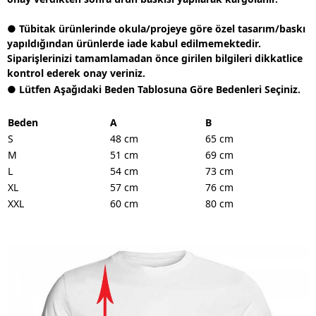
● Tübitak ürünlerinde okula/projeye göre özel tasarım/baskı
yapıldığından ürünlerde iade kabul edilmemektedir.
Siparişlerinizi tamamlamadan önce girilen bilgileri dikkatlice
kontrol ederek onay veriniz.
● Lütfen Aşağıdaki Beden Tablosuna Göre Bedenleri Seçiniz.
Beden
A
B
S
48 cm
65 cm
M
51 cm
69 cm
L
54 cm
73 cm
XL
57 cm
76 cm
XXL
60 cm
80 cm