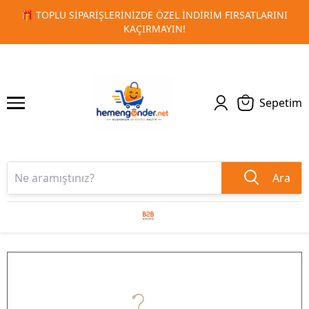
INI
🚀 KURUMSAL PROMOSYON VE MATBAA ÜRÜNLERINDE H
1
2
TESLIMAT!
Sepetim
Ara