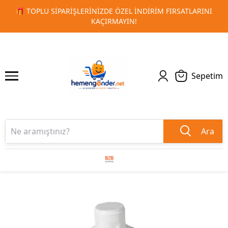
LARINI
🚀 KURUMSAL PROMOSYON VE MATBAA ÜRÜNLERIND
1
2
TESLIMAT!
Sepetim
Ara