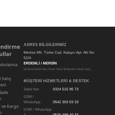
ADRES BILGILERIMIZ
lendirme
ullar
Merkez Mh. Türbe Cad. Kalaycı Apt. Altı No:
52/A
ERDEMLİ / MERSİN
dınlatma
(Erdemli Şehit Hacı Ömer Serin İlköğretim Okulu Yanı)
 Satış
MÜŞTERI HIZMETLERI & DESTEK
esi
Sabit Hat:
0324 515 96 73
 İade
GSM /
ı
WhatsApp:
0542 303 03 33
t ve Kargo
GSM / WhatsApp
sı
2:
0530 499 40 33