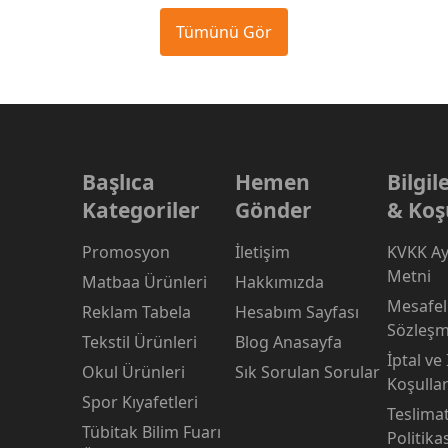
Tümünü Gör
Başlıca
Hemen
Bilgi
Kategoriler
Gönder
& Koş
Promosyon
İletişim
KVKK Ay
Metni
Matbaa Ürünleri
Hakkımızda
Mesafeli
Reklam Tabela
Hesabım Sayfası
Sözleşm
Tekstil Ürünleri
Blog Anasayfa
İptal ve
Okul Ürünleri
Sık Sorulan Sorular
Koşullar
Spor Kıyafetleri
Teslima
Tübitak Bilim Fuarı
Politika