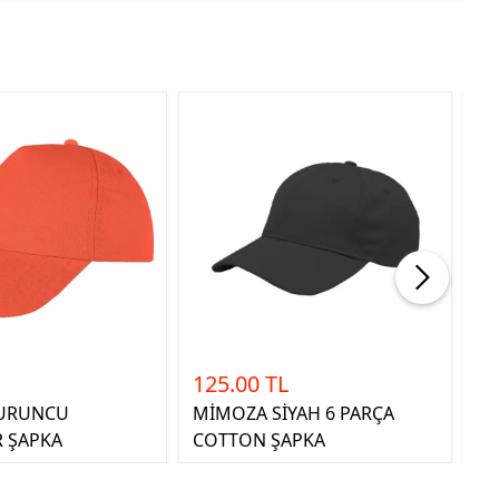
125.00 TL
99
TURUNCU
MİMOZA SİYAH 6 PARÇA
B
R ŞAPKA
COTTON ŞAPKA