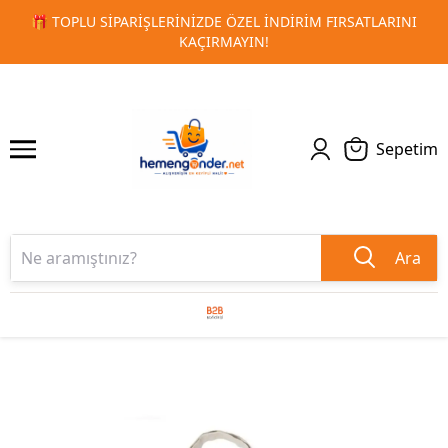
LARINI
🚀 KURUMSAL PROMOSYON VE MATBAA ÜRÜNLERIND
1
2
TESLIMAT!
Sepetim
Ara