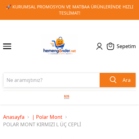
I
🎁 TOPLU SIPARIŞLERINIZDE ÖZEL İNDIRIM FIRSATLARINI
1
2
KAÇIRMAYIN!
Sepetim
Ara
Anasayfa
| Polar Mont
POLAR MONT KIRMIZI L ÜÇ CEPLİ