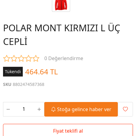
POLAR MONT KIRMIZI L ÜÇ
CEPLİ
0 Değerlendirme
464.64 TL
Tükendi
SKU
8802474587368
Stoğa gelince haber ver
Fiyat teklifi al