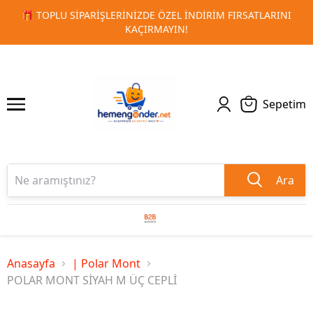
LARINI
🚀 KURUMSAL PROMOSYON VE MATBAA ÜRÜNLERIND
1
2
TESLIMAT!
Sepetim
Ara
Anasayfa
| Polar Mont
POLAR MONT SİYAH M ÜÇ CEPLİ