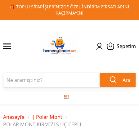
I
🚀 KURUMSAL PROMOSYON VE MATBAA ÜRÜNLERINDE HIZ
1
2
TESLIMAT!
Sepetim
Ara
Anasayfa
| Polar Mont
POLAR MONT KIRMIZI S ÜÇ CEPLİ