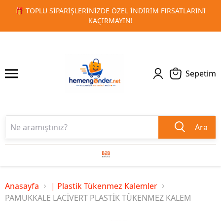
 FIRSATLARINI
🚀 KURUMSAL PROMOSYON VE MATBAA ÜRÜN
1
2
TESLIMAT!
Sepetim
Ara
Anasayfa
| Plastik Tükenmez Kalemler
PAMUKKALE LACİVERT PLASTİK TÜKENMEZ KALEM