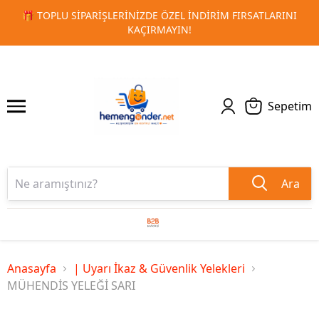
INI
🚀 KURUMSAL PROMOSYON VE MATBAA ÜRÜNLERINDE H
1
2
TESLIMAT!
Sepetim
Ara
Anasayfa
| Uyarı İkaz & Güvenlik Yelekleri
MÜHENDİS YELEĞİ SARI