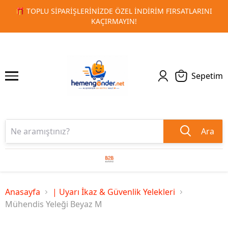
INI
🚀 KURUMSAL PROMOSYON VE MATBAA ÜRÜNLERINDE H
1
2
TESLIMAT!
Sepetim
Ara
Anasayfa
| Uyarı İkaz & Güvenlik Yelekleri
Mühendis Yeleği Beyaz M