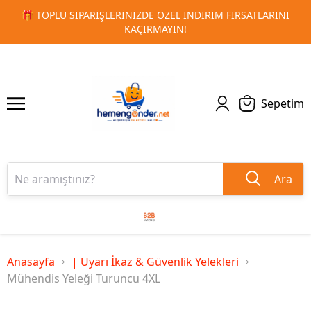
NI
🚀 KURUMSAL PROMOSYON VE MATBAA ÜRÜNLERINDE HI
1
2
TESLIMAT!
Sepetim
Ara
Anasayfa
| Uyarı İkaz & Güvenlik Yelekleri
Mühendis Yeleği Turuncu 4XL