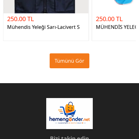
250.00 TL
250.00 TL
Mühendis Yeleği Sarı-Lacivert S
MÜHENDİS YELEĞ
Tümünü Gör
Bizi takip edin