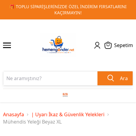
INI
🚀 KURUMSAL PROMOSYON VE MATBAA ÜRÜNLERINDE H
1
2
TESLIMAT!
Sepetim
Ara
Anasayfa
| Uyarı İkaz & Güvenlik Yelekleri
Mühendis Yeleği Beyaz XL