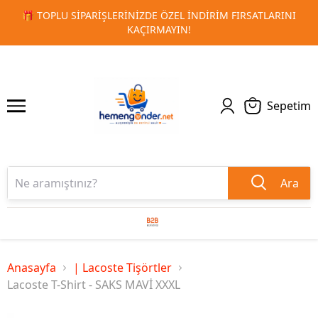
ARINI
🚀 KURUMSAL PROMOSYON VE MATBAA ÜRÜNLERINDE
1
2
TESLIMAT!
Sepetim
Ara
Anasayfa
| Lacoste Tişörtler
Lacoste T-Shirt - SAKS MAVİ XXXL