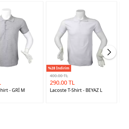
%28 İndirim
%28
400.00 TL
40
L
290.00 TL
2
hirt - GRİ M
Lacoste T-Shirt - BEYAZ L
La
GR