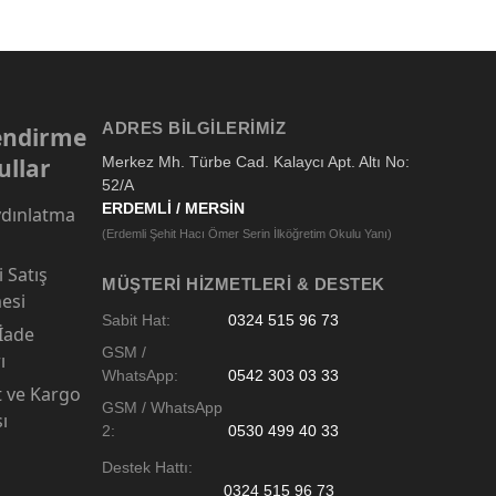
ADRES BILGILERIMIZ
lendirme
ullar
Merkez Mh. Türbe Cad. Kalaycı Apt. Altı No:
52/A
ERDEMLİ / MERSİN
dınlatma
(Erdemli Şehit Hacı Ömer Serin İlköğretim Okulu Yanı)
 Satış
MÜŞTERI HIZMETLERI & DESTEK
esi
Sabit Hat:
0324 515 96 73
 İade
GSM /
ı
WhatsApp:
0542 303 03 33
t ve Kargo
GSM / WhatsApp
sı
2:
0530 499 40 33
Destek Hattı:
0324 515 96 73