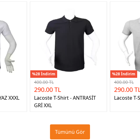
%28 İndirim
%28 İndirim
400.00 TL
400.00 TL
290.00 TL
290.00 T
EYAZ XXXL
Lacoste T-Shirt - ANTRASİT
Lacoste T-S
GRİ XXL
Tümünü Gör