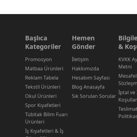
Başlıca
Hemen
Bilgi
Kategoriler
Gönder
& Koş
Promosyon
İletişim
KVKK Ay
Metni
Matbaa Ürünleri
Hakkımızda
Mesafeli
Reklam Tabela
Hesabım Sayfası
Sözleşm
Tekstil Ürünleri
Blog Anasayfa
İptal ve
Okul Ürünleri
Sık Sorulan Sorular
Koşullar
Spor Kıyafetleri
Teslima
Tübitak Bilim Fuarı
Politika
Ürünleri
İş Kıyafetleri & İş