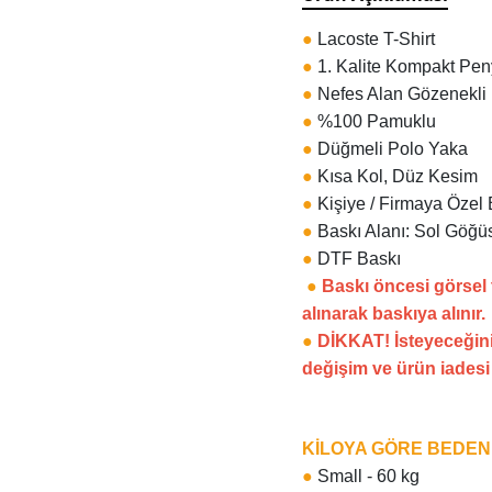
●
Lacoste T-Shirt
●
1. Kalite Kompakt Pe
●
Nefes Alan Gözenekli
●
%100 Pamuklu
●
Düğmeli Polo Yaka
●
Kısa Kol, Düz Kesim
●
Kişiye / Firmaya Özel 
●
Baskı Alanı: Sol Göğüs
●
DTF Baskı
●
Baskı öncesi görsel
alınarak baskıya alınır.
●
DİKKAT! İsteyeceğini
değişim ve ürün iades
KİLOYA GÖRE BEDE
●
Small - 60 kg