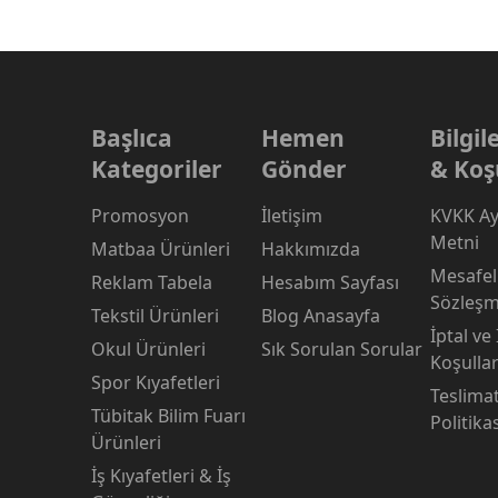
Başlıca
Hemen
Bilgi
Kategoriler
Gönder
& Koş
Promosyon
İletişim
KVKK Ay
Metni
Matbaa Ürünleri
Hakkımızda
Mesafeli
Reklam Tabela
Hesabım Sayfası
Sözleşm
Tekstil Ürünleri
Blog Anasayfa
İptal ve
Okul Ürünleri
Sık Sorulan Sorular
Koşullar
Spor Kıyafetleri
Teslima
Tübitak Bilim Fuarı
Politika
Ürünleri
İş Kıyafetleri & İş