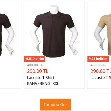
%28 İndirim
%28 İndirim
400.00 TL
400.00 TL
290.00 TL
290.00 T
Lacoste T-Shirt -
Lacoste T-S
KAHVERENGİ XXL
Tümünü Gör