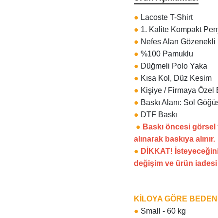
●
Lacoste T-Shirt
●
1. Kalite Kompakt Pe
●
Nefes Alan Gözenekli
●
%100 Pamuklu
●
Düğmeli Polo Yaka
●
Kısa Kol, Düz Kesim
●
Kişiye / Firmaya Özel 
●
Baskı Alanı: Sol Göğüs
●
DTF Baskı
●
Baskı öncesi görsel
alınarak baskıya alınır.
●
DİKKAT! İsteyeceğini
değişim ve ürün iades
KİLOYA GÖRE BEDE
●
Small - 60 kg