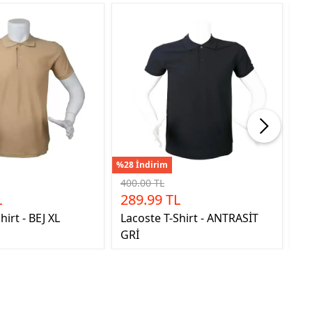
%28 İndirim
%28
400.00 TL
40
L
289.99 TL
2
hirt - BEJ XL
Lacoste T-Shirt - ANTRASİT
La
GRİ