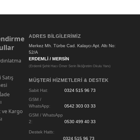
ADRES BILGILERIMIZ
lendirme
ullar
Merkez Mh. Türbe Cad. Kalaycı Apt. Altı No:
52/A
ERDEMLİ / MERSİN
dınlatma
(Erdemli Şehit Hacı Ömer Serin İlköğretim Okulu Yanı)
 Satış
MÜŞTERI HIZMETLERI & DESTEK
esi
Sabit Hat:
0324 515 96 73
 İade
GSM /
ı
WhatsApp:
0542 303 03 33
t ve Kargo
GSM / WhatsApp
sı
2:
0530 499 40 33
Destek Hattı:
0324 515 96 73