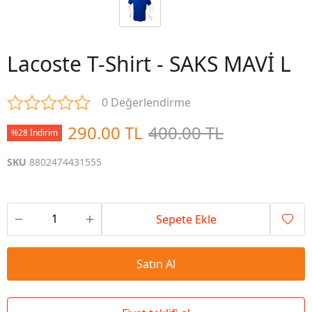
Lacoste T-Shirt - SAKS MAVİ L
0 Değerlendirme
290.00 TL
400.00 TL
%28 İndirim
SKU
8802474431555
Sepete Ekle
Satın Al