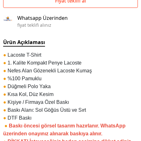
Fiyat teklifi al
Whatsapp Üzerinden
fiyat teklifi alınız
Ürün Açıklaması
●
Lacoste T-Shirt
●
1. Kalite Kompakt Penye Lacoste
●
Nefes Alan Gözenekli Lacoste Kumaş
●
%100 Pamuklu
●
Düğmeli Polo Yaka
●
Kısa Kol, Düz Kesim
●
Kişiye / Firmaya Özel Baskı
●
Baskı Alanı: Sol Göğüs Üstü ve Sırt
●
DTF Baskı
●
Baskı öncesi görsel tasarım hazırlanır. WhatsApp
üzerinden onayınız alınarak baskıya alınır.