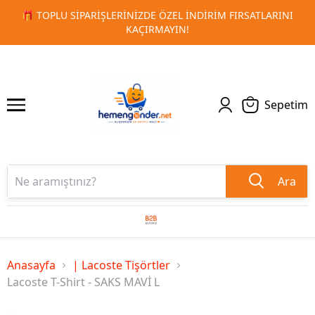
ARINI
🚀 KURUMSAL PROMOSYON VE MATBAA ÜRÜNLERINDE
1
2
TESLIMAT!
Sepetim
Ara
Anasayfa
| Lacoste Tişörtler
Lacoste T-Shirt - SAKS MAVİ L