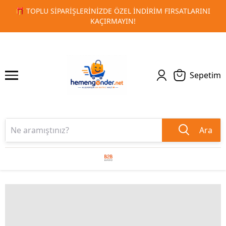
ATLARINI
🚀 KURUMSAL PROMOSYON VE MATBAA ÜRÜNLERI
1
2
TESLIMAT!
Sepetim
Ara