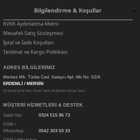
Bilgilendirme & Koşullar
KVKK Aydınlatma Metni
Mesafeli Satış Sözleşmesi
İptal ve İade Koşulları
Teslimat ve Kargo Politikası
ADRES BILGILERIMIZ
Merkez Mh. Türbe Cad. Kalaycı Apt. Altı No: 52/A
ERDEMLİ / MERSİN
(Erdemli Şehit Hacı Ömer Serin İlköğretim Okulu Yanı)
MÜŞTERI HIZMETLERI & DESTEK
Sabit Hat:
0324 515 96 73
GSM /
WhatsApp:
0542 303 03 33
GSM / WhatsApp