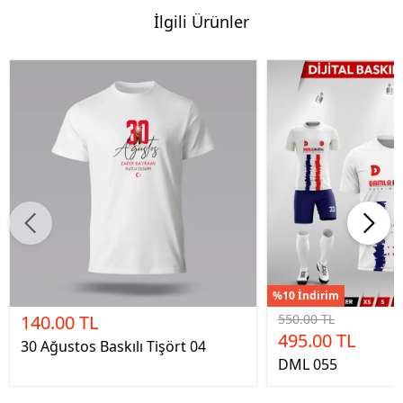
İlgili Ürünler
%10 İndirim
140.00 TL
550.00 TL
495.00 TL
30 Ağustos Baskılı Tişört 04
DML 055