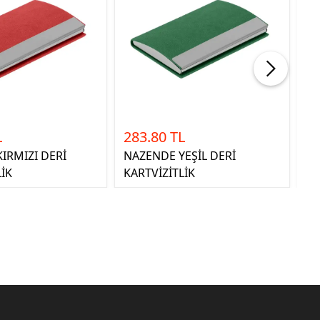
L
283.80 TL
2
IRMIZI DERİ
NAZENDE YEŞİL DERİ
PA
LİK
KARTVİZİTLİK
KA