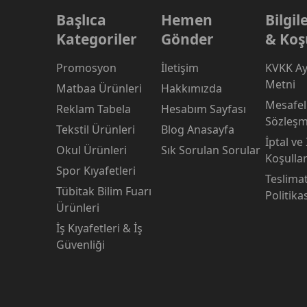
Başlıca
Hemen
Bilgi
Kategoriler
Gönder
& Koş
Promosyon
İletişim
KVKK Ay
Metni
Matbaa Ürünleri
Hakkımızda
Mesafeli
Reklam Tabela
Hesabım Sayfası
Sözleşm
Tekstil Ürünleri
Blog Anasayfa
İptal ve
Okul Ürünleri
Sık Sorulan Sorular
Koşullar
Spor Kıyafetleri
Teslima
Tübitak Bilim Fuarı
Politika
Ürünleri
İş Kıyafetleri & İş
Güvenliği