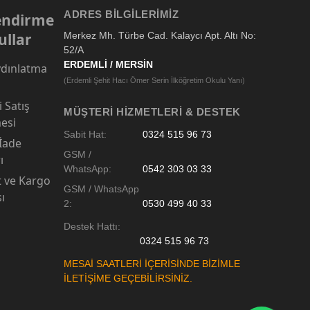
ADRES BILGILERIMIZ
lendirme
ullar
Merkez Mh. Türbe Cad. Kalaycı Apt. Altı No:
52/A
ERDEMLİ / MERSİN
dınlatma
(Erdemli Şehit Hacı Ömer Serin İlköğretim Okulu Yanı)
 Satış
MÜŞTERI HIZMETLERI & DESTEK
esi
Sabit Hat:
0324 515 96 73
 İade
GSM /
ı
WhatsApp:
0542 303 03 33
t ve Kargo
GSM / WhatsApp
sı
2:
0530 499 40 33
Destek Hattı:
0324 515 96 73
MESAİ SAATLERİ İÇERİSİNDE BİZİMLE
İLETİŞİME GEÇEBİLİRSİNİZ.