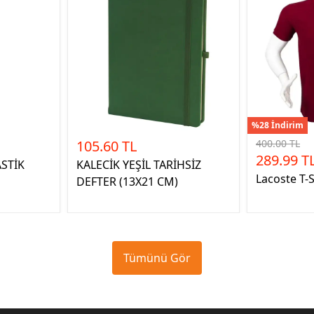
%28 İndirim
105.60 TL
400.00 TL
289.99 T
STİK
KALECİK YEŞİL TARİHSİZ
Lacoste T-
DEFTER (13X21 CM)
Tümünü Gör