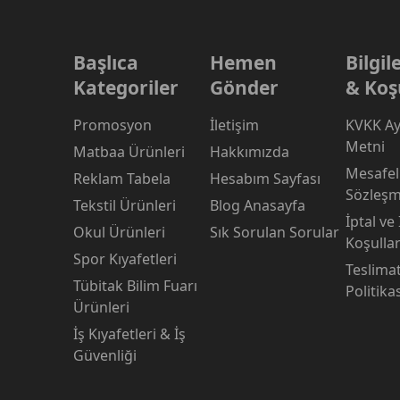
Başlıca
Hemen
Bilgi
Kategoriler
Gönder
& Koş
Promosyon
İletişim
KVKK Ay
Metni
Matbaa Ürünleri
Hakkımızda
Mesafeli
Reklam Tabela
Hesabım Sayfası
Sözleşm
Tekstil Ürünleri
Blog Anasayfa
İptal ve
Okul Ürünleri
Sık Sorulan Sorular
Koşullar
Spor Kıyafetleri
Teslima
Tübitak Bilim Fuarı
Politika
Ürünleri
İş Kıyafetleri & İş
Güvenliği