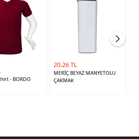
20.26 TL
60
L
MERİÇ BEYAZ MANYETOLU
Fu
Shirt - BORDO
ÇAKMAK