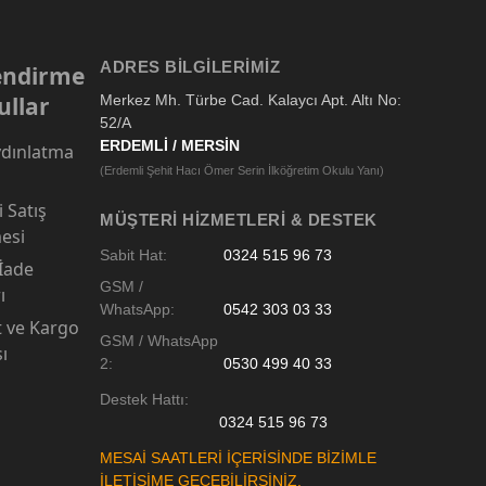
ADRES BILGILERIMIZ
lendirme
ullar
Merkez Mh. Türbe Cad. Kalaycı Apt. Altı No:
52/A
ERDEMLİ / MERSİN
dınlatma
(Erdemli Şehit Hacı Ömer Serin İlköğretim Okulu Yanı)
 Satış
MÜŞTERI HIZMETLERI & DESTEK
esi
Sabit Hat:
0324 515 96 73
 İade
GSM /
ı
WhatsApp:
0542 303 03 33
t ve Kargo
GSM / WhatsApp
sı
2:
0530 499 40 33
Destek Hattı:
0324 515 96 73
MESAİ SAATLERİ İÇERİSİNDE BİZİMLE
İLETİŞİME GEÇEBİLİRSİNİZ.