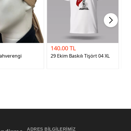
140.00 TL
1
ahverengi
29 Ekim Baskılı Tişört 04 XL
19
ADRES BILGILERIMIZ