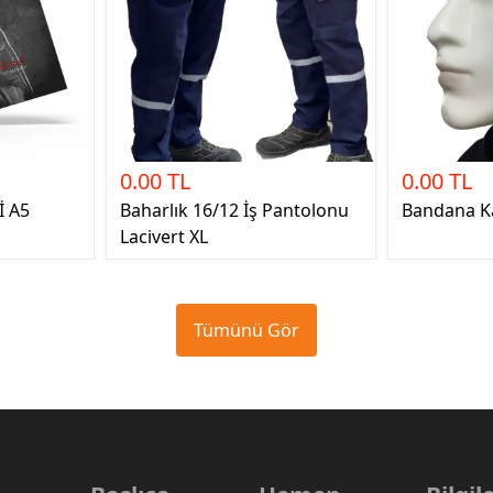
0.00 TL
0.00 TL
İ A5
Baharlık 16/12 İş Pantolonu
Bandana K
Lacivert XL
Tümünü Gör