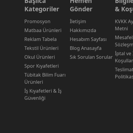
Başlıca
Hemen
Bilgi
Kategoriler
Gönder
& Koş
Promosyon
İletişim
KVKK Ay
Metni
Matbaa Ürünleri
Hakkımızda
Mesafeli
Reklam Tabela
Hesabım Sayfası
Sözleşm
Tekstil Ürünleri
Blog Anasayfa
İptal ve
Okul Ürünleri
Sık Sorulan Sorular
Koşullar
Spor Kıyafetleri
Teslima
Tübitak Bilim Fuarı
Politika
Ürünleri
İş Kıyafetleri & İş
Güvenliği