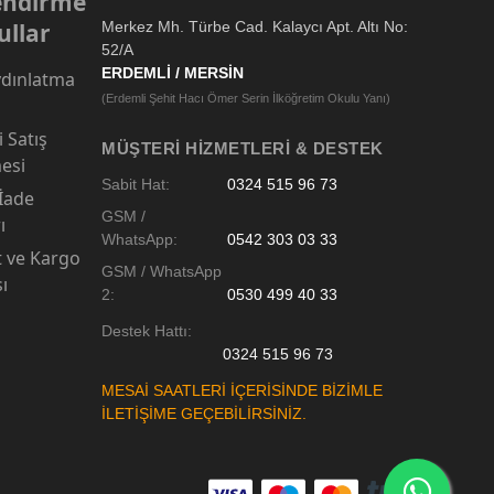
lendirme
ullar
Merkez Mh. Türbe Cad. Kalaycı Apt. Altı No:
52/A
ERDEMLİ / MERSİN
dınlatma
(Erdemli Şehit Hacı Ömer Serin İlköğretim Okulu Yanı)
 Satış
MÜŞTERI HIZMETLERI & DESTEK
esi
Sabit Hat:
0324 515 96 73
 İade
GSM /
ı
WhatsApp:
0542 303 03 33
t ve Kargo
GSM / WhatsApp
sı
2:
0530 499 40 33
Destek Hattı:
0324 515 96 73
MESAİ SAATLERİ İÇERİSİNDE BİZİMLE
İLETİŞİME GEÇEBİLİRSİNİZ.