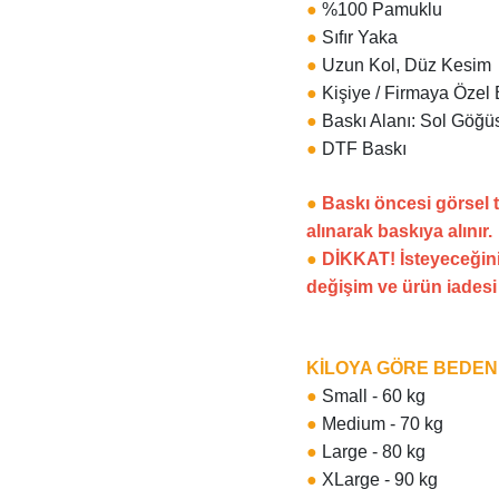
●
%100 Pamuklu
●
Sıfır Yaka
●
Uzun Kol, Düz Kesim
●
Kişiye / Firmaya Özel 
●
Baskı Alanı: Sol Göğüs
●
DTF Baskı
●
Baskı öncesi görsel 
alınarak baskıya alınır.
●
DİKKAT! İsteyeceğini
değişim ve ürün iades
KİLOYA GÖRE BEDE
●
Small - 60 kg
●
Medium - 70 kg
●
Large - 80 kg
●
XLarge - 90 kg