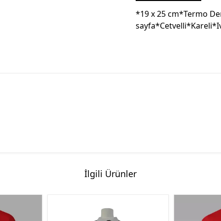
*19 x 25 cm*Termo Deri
sayfa*Cetvelli*Kareli*I
İlgili Ürünler