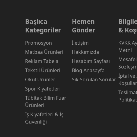
Başlıca
Hemen
Bilgi
Kategoriler
Gönder
& Koş
Promosyon
İletişim
KVKK Ay
Metni
Matbaa Ürünleri
Hakkımızda
Mesafeli
Reklam Tabela
Hesabım Sayfası
Sözleşm
Tekstil Ürünleri
Blog Anasayfa
İptal ve
Okul Ürünleri
Sık Sorulan Sorular
Koşullar
Spor Kıyafetleri
Teslima
Tübitak Bilim Fuarı
Politika
Ürünleri
İş Kıyafetleri & İş
Güvenliği