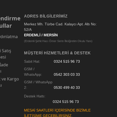
ADRES BILGILERIMIZ
lendirme
ullar
Merkez Mh. Türbe Cad. Kalaycı Apt. Altı No:
52/A
ERDEMLİ / MERSİN
dınlatma
(Erdemli Şehit Hacı Ömer Serin İlköğretim Okulu Yanı)
 Satış
MÜŞTERI HIZMETLERI & DESTEK
esi
Sabit Hat:
0324 515 96 73
 İade
GSM /
ı
WhatsApp:
0542 303 03 33
t ve Kargo
GSM / WhatsApp
sı
2:
0530 499 40 33
Destek Hattı:
0324 515 96 73
MESAİ SAATLERİ İÇERİSİNDE BİZİMLE
İLETİŞİME GEÇEBİLİRSİNİZ.