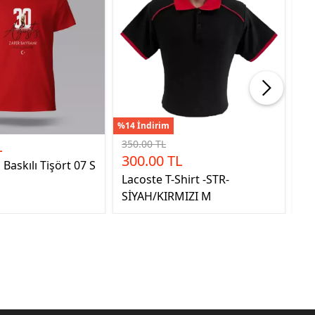
%14 İndirim
L
350.00 TL
1,
300.00 TL
Baskılı Tişört 07 S
AV
Lacoste T-Shirt -STR-
SİYAH/KIRMIZI M