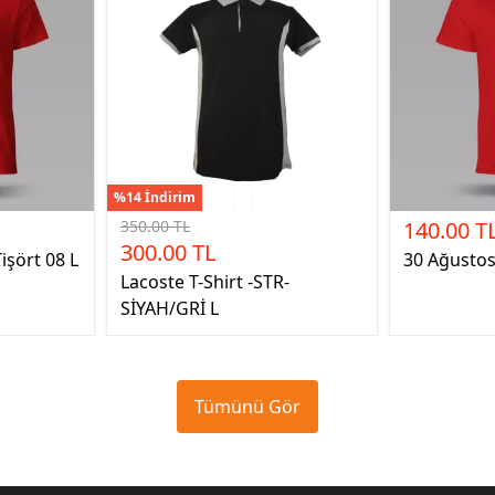
%14 İndirim
350.00 TL
140.00 T
300.00 TL
işört 08 L
30 Ağustos 
Lacoste T-Shirt -STR-
SİYAH/GRİ L
Tümünü Gör